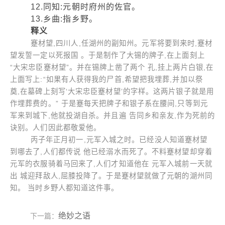
12.同知:元朝时府州的佐官。
13.乡曲:指乡野。
释义
蹇材望,四川人,任湖州的副知州。元军将要到来时,蹇材
望发誓一定以死报国 。于是制作了大锡的牌子,在上面刻上
“大宋忠臣蹇材望”。并在锡牌上凿了两个 孔,挂上两片白银,在
上面写上:“如果有人获得我的尸首,希望把我埋葬,并加以祭
奠,在墓碑上刻写‘大宋忠臣蹇材望’的字样。这两片银子就是用
作埋葬费的。” 于是蹇每天把牌子和银子系在腰间,只等到元
军来到城下,他就投湖自杀。并且遍 告同乡和亲友,作为死前的
诀别。人们因此都敬爱他。
丙子年正月初一,元军入城之时。已经没人知道蹇材望
到哪去了,人们都传说 他已经溺水而死了。不料蹇材望却穿着
元军的衣服骑着马回来了,人们才知道他在 元军入城前一天就
出 城迎拜敌人,屈膝投降了。于是蹇材望就做了元朝的湖州同
知。 当时乡野人都知道这件事。
绝妙之语
下一篇：