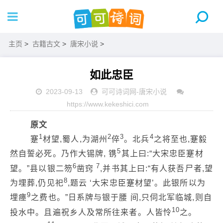
主页
>
古籍古文
>
唐宋小说
>
如此忠臣
2023-09-13
可可诗词网
-
唐宋小说
https://www.kekeshici.com
原文
1
2
3
4
蹇
材望,蜀人,为湖州
倅
。北兵
之将至也,蹇毅
5
然自誓必死。乃作大锡牌, 镌
其上曰:“大宋忠臣蹇材
6
7
望。”县以银二笏
凿窍
,并书其上曰:“有人获吾尸者,望
8
为埋葬,仍见祀
,题云 ‘大宋忠臣蹇材望’。此银所以为
9
埋瘗
之费也。”日系牌与银于腰 间,只伺北军临城,则自
10
投水中。且遍祝乡人及常所往来者。人皆怜
之。