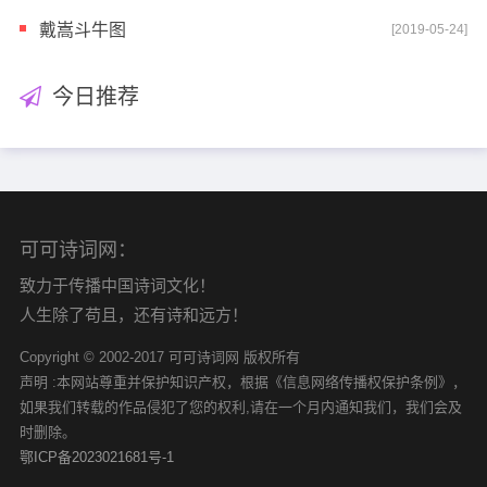
戴嵩斗牛图
[2019-05-24]
今日推荐
可可诗词网：
致力于传播中国诗词文化！
人生除了苟且，还有诗和远方！
Copyright © 2002-2017 可可诗词网 版权所有
声明 :本网站尊重并保护知识产权，根据《信息网络传播权保护条例》，
如果我们转载的作品侵犯了您的权利,请在一个月内通知我们，我们会及
时删除。
鄂ICP备2023021681号-1