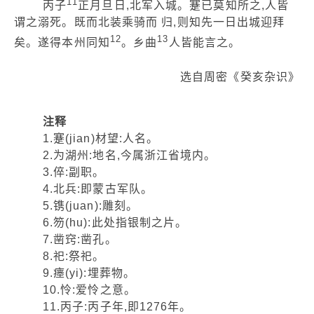
11
丙子
正月旦日,北军入城。蹇已莫知所之,人皆
谓之溺死。既而北装乘骑而 归,则知先一日出城迎拜
12
13
矣。遂得本州同知
。乡曲
人皆能言之。
选自周密《癸亥杂识》
注释
1.蹇(jian)材望:人名。
2.为湖州:地名,今属浙江省境内。
3.倅:副职。
4.北兵:即蒙古军队。
5.镌(juan):雕刻。
6.笏(hu):此处指银制之片。
7.凿窍:凿孔。
8.祀:祭祀。
9.瘗(yi):埋葬物。
10.怜:爱怜之意。
11.丙子:丙子年,即1276年。