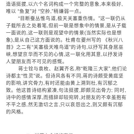
造语挺拔,以六个名词构成一个完整的意象,本来极好,
唯以 “鱼复”对 “空舲,”稍嫌弱一点。
“目断蚕丛惟鸟道,极天关塞重伤情。”这一联仍从
子载所去之处着笔,但前一联是想象中的情景,是从子载
一面说的,这一联则是观望中的情景(当然实际也是想
象),是从自己这方面说的。杜甫在夔州写的 《秋兴八
首》之二有“关塞极天唯鸟道”的诗句,以抒写其身居巫
峡,想望京华而不见的心情,这一联化用其意,以抒发诗
人望朋友而不可见的感慨。
蒋士铨与袁枚、赵翼齐名,称“乾隆三大家”,他们论
诗都主“性灵”说。但诗风各有不同,蒋的诗颇受黄庭坚
的影响,讲究骨力,有时还能由黄上溯到杜,有沉郁之
致。他这首诗结构紧凑,句法挺拔,即颇见出骨力; 同时,
诗中的感情深厚,而措辞却较宛转,对朋友的不幸虽抱有
不平之感,然无激切之言,只以哀怨出之,则又颇有沉郁
的风格。