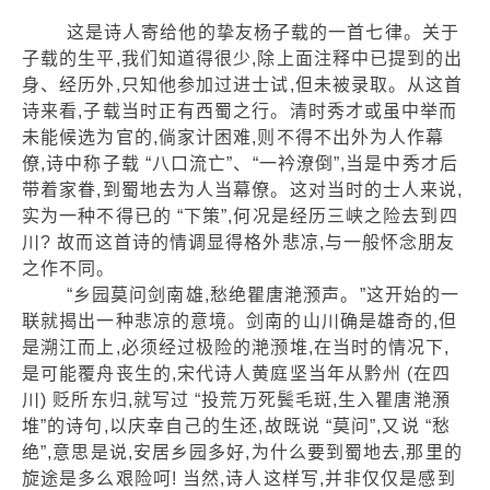
这是诗人寄给他的挚友杨子载的一首七律。关于
子载的生平,我们知道得很少,除上面注释中已提到的出
身、经历外,只知他参加过进士试,但未被录取。从这首
诗来看,子载当时正有西蜀之行。清时秀才或虽中举而
未能候选为官的,倘家计困难,则不得不出外为人作幕
僚,诗中称子载 “八口流亡”、“一衿潦倒”,当是中秀才后
带着家眷,到蜀地去为人当幕僚。这对当时的士人来说,
实为一种不得已的 “下策”,何况是经历三峡之险去到四
川? 故而这首诗的情调显得格外悲凉,与一般怀念朋友
之作不同。
“乡园莫问剑南雄,愁绝瞿唐滟滪声。”这开始的一
联就揭出一种悲凉的意境。剑南的山川确是雄奇的,但
是溯江而上,必须经过极险的滟滪堆,在当时的情况下,
是可能覆舟丧生的,宋代诗人黄庭坚当年从黔州 (在四
川) 贬所东归,就写过 “投荒万死鬓毛斑,生入瞿唐滟澦
堆”的诗句,以庆幸自己的生还,故既说 “莫问”,又说 “愁
绝”,意思是说,安居乡园多好,为什么要到蜀地去,那里的
旋途是多么艰险呵! 当然,诗人这样写,并非仅仅是感到