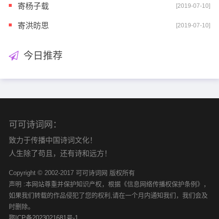
寄杨子载
[2019-07-10]
寄洪昉思
[2019-07-10]
今日推荐
可可诗词网：
致力于传播中国诗词文化！
人生除了苟且，还有诗和远方！
Copyright © 2002-2017 可可诗词网 版权所有
声明 :本网站尊重并保护知识产权，根据《信息网络传播权保护条例》，
如果我们转载的作品侵犯了您的权利,请在一个月内通知我们，我们会及
时删除。
鄂ICP备2023021681号-1