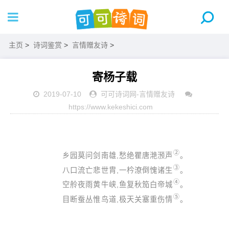
主页
>
诗词鉴赏
>
言情赠友诗
>
寄杨子载
2019-07-10
可可诗词网
-
言情赠友诗
https://www.kekeshici.com
②
乡园莫问剑南雄,愁绝瞿唐滟滪声
。
③
八口流亡悲世胄,一枔潦倒愧诸生
。
④
空舲夜雨黄牛峡,鱼复秋笳白帝城
。
⑤
目断蚕丛惟鸟道,极天关塞重伤情
。