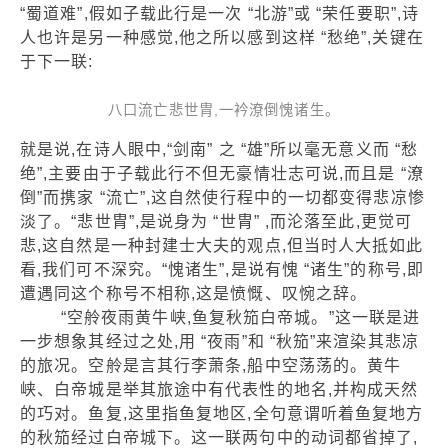
“蜀道难”,假如子载此行是一次 “北游”或 “荣任要职”,诗
人也许是另一种感觉,他之所以感到这样 “愁绝”,关键在
于下一联:
八口流亡悲世胄,一衿潦倒愧诸生。
就是说,在诗人眼中,“剑南” 之 “雄”所以毫无意义而 “愁
绝”,主要由于子载此行不但无豪情壮志可说,而且是 “潦
倒”而携家 “流亡”,这自然使行程中的一切都变得悲凉惨
淡了。“悲世胄”,是说身为 “世胄” ,而沦落至此,更觉可
悲,这自然是一种封建士大夫的观点,但当时人大抵如此
看,我们可不深究。“愧诸生”,是说有愧 “诸生”的称号,即
遭遇同这个称号不相称,这是愤慨、叹惋之辞。
“空舲夜雨黄牛峡,鱼复秋笳白帝城。”这一联是进
一步想象其经过之处,用 “夜雨”和 “秋笳”来渲染其悲凉
的旅况。空舲是言其行李萧条,船中空荡荡的。黄牛
峡、白帝城是举其旅途中有代表性的地名,并构成天然
的巧对。鱼复,这里指鱼复地区,全句意谓听着鱼复地方
的秋笳经过白帝城下。这一联两句中的动词都省掉了,