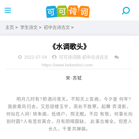
主页
>
学生诗文
>
初中古诗古文
>
《水调歌头》
2022-07-04
可可诗词网
-
初中古诗古文
https://www.kekeshici.com
宋·苏轼
明月几时有?把酒问青天。不知天上宫阙，今夕是 何年?
我欲乘风归去，又恐琼楼玉宇，高处不胜寒。起舞 弄清影，
何似在人间! 转朱阁，低绮户，照无眠。不应 有恨，何事长向
别时圆?人有悲欢离合，月有阴晴圆缺， 此事古难全。但愿人
长久，千里共婵娟。