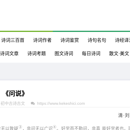
诗词三百首
诗词作者
诗词鉴赏
诗句名句
诗经译
诗词文章
诗词考题
图文诗词
每日诗词
散文·美文
《问说》
-
初中古诗古文
https://www.kekeshici.com
清·
③
④
学无以致疑
，非问无以广识
。好学而不勤问，非真 能好学者也。