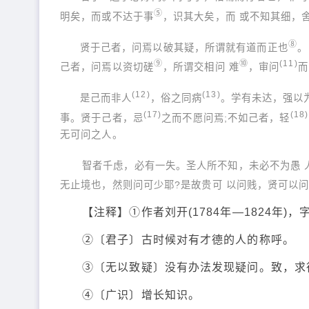
⑤
明矣，而或不达于事
，识其大矣，而 或不知其细，
⑧
贤于己者，问焉以破其疑，所谓就有道而正也
。
⑨
⑩
(11)
己者，问焉以资切磋
，所谓交相问 难
，审问
而
(12)
(13)
是己而非人
，俗之同病
。学有未达，强以
(17)
(18)
事。贤于己者，忌
之而不愿问焉;不如己者，轻
无可问之人。
智者千虑，必有一失。圣人所不知，未必不为愚 
无止境也，然则问可少耶?是故贵可 以问贱，贤可以
【注释】①作者刘开(1784年—1824年
②〔君子〕古时候对有才德的人的称呼。
③〔无以致疑〕没有办法发现疑问。致，求
④〔广识〕增长知识。