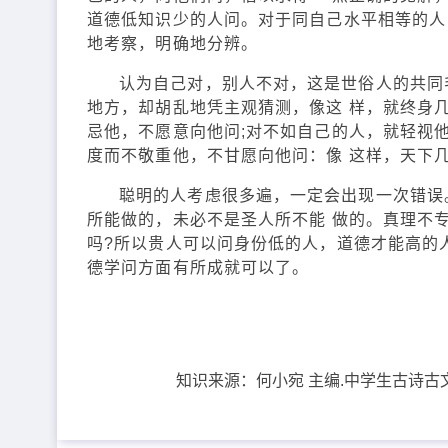
道德低知识少的人问。对于同自己水平相等的人
地考察，明确地分辨。
认为自己对，别人不对，这是世俗人的共同
地方，却胡乱地凭主观猜测，像这 样，就终身
忌他，不愿意向他问;对不如自己的人，就轻视他
度而不敬重他，不甘愿向他问：像 这样，天下
聪明的人考虑很多遍，一定会出现一次错误
所能做的，未必不是圣人所不能 做的。真理不专
吗?所以贵人可以问身份低的人，道德才能高的
德学问方面有所成就可以了。
知识来源：
何小宛 主编.中学生古诗古文阅