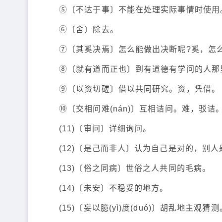
⑤〔不达于事〕不能在处理实际事情时使用
⑥〔舍〕除去。
⑦〔其奚决焉〕怎么能做出决断呢?奚，怎
⑧〔就有道而正也〕到有道德有学问的人那
⑨〔以资切磋〕借以共同研究。资，凭借。
⑩〔交相问难(nán)〕互相诘问。难，驳诘
(11)〔审问〕详细询问。
(12)〔是己而非人〕认为自己是对的，别人
(13)〔俗之同病〕世俗之人共同的毛病。
(14)〔未安〕不稳妥的地方。
(15)〔妄以臆(yì)度(duó)〕胡乱地主观猜测