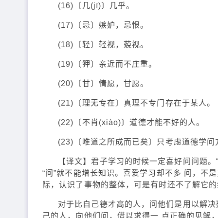
(16)〔几(jī)〕几乎。
(17)〔忌〕嫉妒，忌恨。
(18)〔轻〕轻视，藐视。
(19)〔狎〕亲近而不庄重。
(20)〔甘〕情愿，甘愿。
(21)〔理无专在〕真理不专门存在于某人。
(22)〔不肖(xiào)〕道德才能不好的人。
(23)〔唯道之所成而已矣〕只考虑道德学
【译文】君子学习的时候一定喜好问问题。“问
“问”就不能增长知识。喜爱学习却不多 问，
际，认识了事物的整体，可是有时还不了解它的细
对于比自己德才高的人，问他们是用以解决
己的人，向他们问，借以求得一 点正确的见解