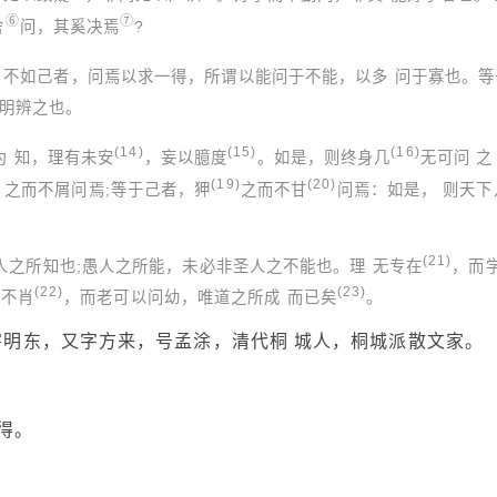
⑥
⑦
舍
问，其奚决焉
?
 不如己者，问焉以求一得，所谓以能问于不能，以多 问于寡也。等
明辨之也。
(14)
(15)
(16)
为 知，理有未安
，妄以臆度
。如是，则终身几
无可问 之
(19)
(20)
之而不屑问焉;等于己者，狎
之而不甘
问焉：如是， 则天下
(21)
人之所知也;愚人之所能，未必非圣人之不能也。理 无专在
，而
(22)
(23)
问不肖
，而老可以问幼，唯道之所成 而已矣
。
)，字明东，又字方来，号孟涂，清代桐 城人，桐城派散文家。
得。