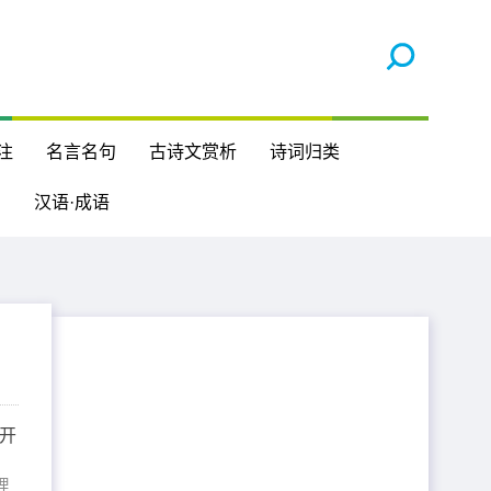
注
名言名句
古诗文赏析
诗词归类
汉语·成语
刘开
理