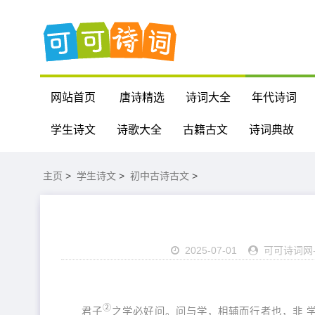
网站首页
唐诗精选
诗词大全
年代诗词
学生诗文
诗歌大全
古籍古文
诗词典故
主页
>
学生诗文
>
初中古诗古文
>
2025-07-01
可可诗词网
②
君子
之学必好问。问与学，相辅而行者也，非 