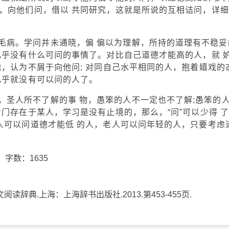
，向他们问，借以 共同研究，这就是所说的互相诘问，详细
毛病。学问并未通晓，偏 偏以为理解，所持的道理有不稳妥
几乎没有什么可问的事情了。对比自己道德才能高的人，就 
，认为不屑于向他问; 对同自己水平相同的人，抱着嬉戏的
几乎就没有可以问的人了。
。圣人所不了解的事 物，愚笨的人不一定也不了解;愚笨的
门存在于某人，学习是没有止境的，那么，“问”可以少得 了
人可以问道德才能低 的人，老人可以问年轻的人，只要考虑
字数：1635
读辞典.上海：上海辞书出版社.2013.第453-455页.