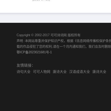
Copyright © 2002-2017 可可诗词网 版权所有
声明 :本网站尊重并保护知识产权，根据《信息网络传播权保护条
载的作品侵犯了您的权利,请在一个月内通知我们，我们会及时删
鄂ICP备2023021681号-1
友情链接：
诗句大全
可可人物网
唐诗大全
汉语成语大全
唐诗大全