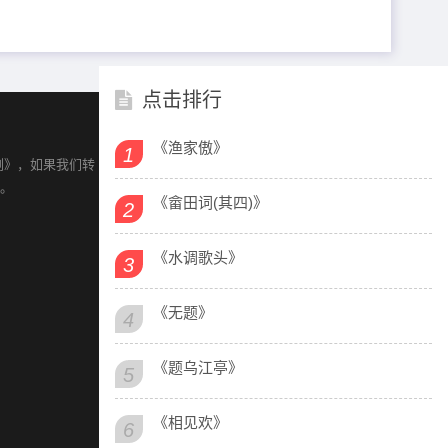
点击排行
《渔家傲》
1
例》，如果我们转
除。
《畲田词(其四)》
2
《水调歌头》
3
《无题》
4
《题乌江亭》
5
《相见欢》
6