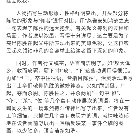
建立政权。
人物描写生动形象，性格鲜明突出。开头部分将
陈胜的形象与“佣者”进行对比，用“燕雀安知鸿鹄之志”
一句表现了陈胜的远大抱负。有关起义筹划的过程和
场面，作者泼以浓墨，写得十分详尽，这主要是为了
突出陈胜在起义中所表现出来的英雄色彩，让这位农
民起义领袖非凡的音容举止给读者留下深刻的印象。
同时，作者行文缜密，语言简洁明了。如“攻大泽
乡，收而攻蕲，蕲下”中“攻”、“下”这些动词用得很活。
再如“旦日，卒中往往语，皆指目陈胜”，活灵活现地写
出了士卒们敬仰陈胜的微妙神态。又如“尉剑挺，广
起，夺而杀尉。陈胜佐之，并杀两尉”一句中“挺”、
“夺”、“杀”、“佐”等几个富有动作层次的词语，将在一
瞬间发生的一场激烈搏斗传神地写了出来。作者没有
工笔细描，只抓住几个富有表现力的词，就情味浓郁
地在读者面前舒展出一幅幅反映某一事件全貌的图
画，以少胜多，语言洁净如洗。