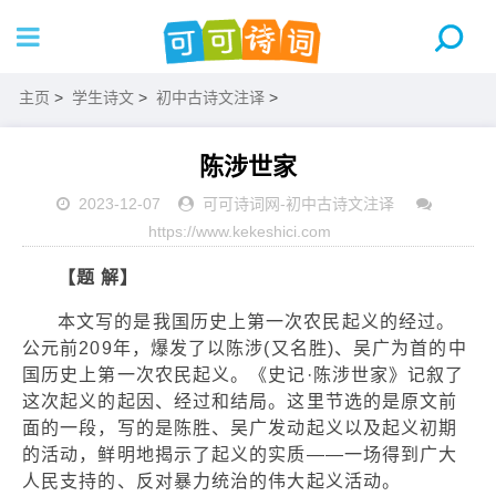
主页
>
学生诗文
>
初中古诗文注译
>
陈涉世家
2023-12-07
可可诗词网
-
初中古诗文注译
https://www.kekeshici.com
【题 解】
本文写的是我国历史上第一次农民起义的经过。
公元前209年，爆发了以陈涉(又名胜)、吴广为首的中
国历史上第一次农民起义。《史记·陈涉世家》记叙了
这次起义的起因、经过和结局。这里节选的是原文前
面的一段，写的是陈胜、吴广发动起义以及起义初期
的活动，鲜明地揭示了起义的实质——一场得到广大
人民支持的、反对暴力统治的伟大起义活动。