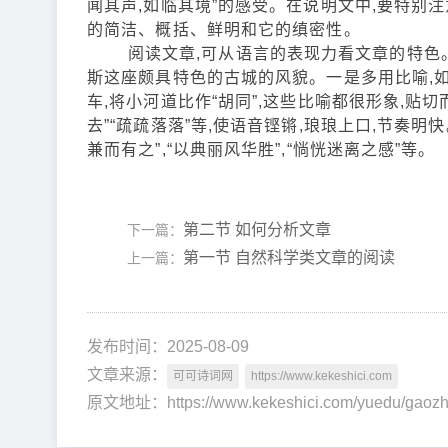
闻其声,如临其境”的感受。在说明文中,要特别
的简洁、概括、鲜明和它的缜密性。
阅读文章,可从语言的表现力看文章的特色。
斯这座颇具特色的古城的风貌。一是多用比喻,如
车,将小河道比作“胡同”,这些比喻都很形象,贴切
去”“疏疏落落”等,使语音铿锵,琅琅上口,节奏
兼而有之”,“以典丽风华胜”,“惝恍迷离之感”等。
第二节 如何分析文章
下一篇：
第一节 自然科学类文章的阅读
上一篇：
发布时间：2025-08-09
文章来源：
可可诗词网
https://www.kekeshici.com
原文地址：https://www.kekeshici.com/yuedu/g