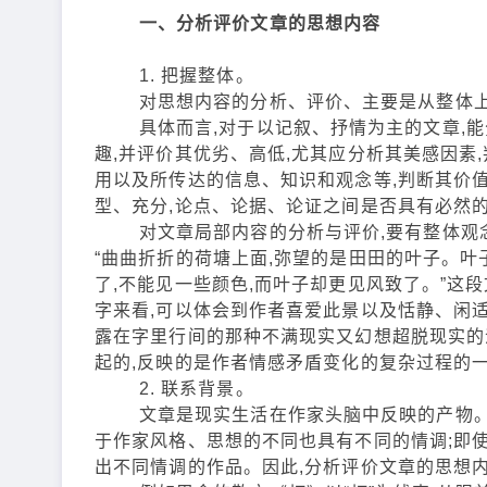
一、分析评价文章的思想内容
1. 把握整体。
对思想内容的分析、评价、主要是从整体上
具体而言,对于以记叙、抒情为主的文章,能分
趣,并评价其优劣、高低,尤其应分析其美感因素
用以及所传达的信息、知识和观念等,判断其价
型、充分,论点、论据、论证之间是否具有必然的
对文章局部内容的分析与评价,要有整体观念,
“曲曲折折的荷塘上面,弥望的是田田的叶子。叶
了,不能见一些颜色,而叶子却更见风致了。”这
字来看,可以体会到作者喜爱此景以及恬静、闲
露在字里行间的那种不满现实又幻想超脱现实的
起的,反映的是作者情感矛盾变化的复杂过程的一
2. 联系背景。
文章是现实生活在作家头脑中反映的产物。不
于作家风格、思想的不同也具有不同的情调;即使
出不同情调的作品。因此,分析评价文章的思想