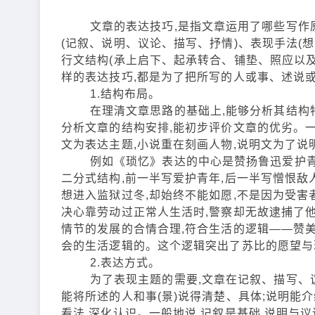
文章的表达技巧,是指文章运用了哪些写作原
(记叙、说明、议论、描写、抒情)、表现手法(
行文结构(承上启下、起承转合、铺垫、照应以
样的表达技巧,都是为了把所写的人或事、述说
1.结构布局。
在理清文章思路的基础上,能够分析其结构特点
分析文章的结构安排,能初步评价文章的优劣。一
文为表达主题,小说重在刻画人物,说明文为了说
例如《琐忆》表达的中心是赞扬鲁迅爱护青年
二分式结构,前一半写爱护青年,后一半写憎恨敌
想进入监狱过冬,却始终不能如愿,不是因为受害
决心靠劳动过正常人生活时,警察却无故逮捕了他
情节的发展的合情合理,符合生活的逻辑——赞美
会的生活逻辑的。这个逻辑突出了苏比的愿望与
2.表达方式。
为了表现主题的需要,文章在记叙、描写、议
能将所述的人和事(景)说得清楚、具体;说明能
看法,深化认识。一般地说,记叙是基础,说明与