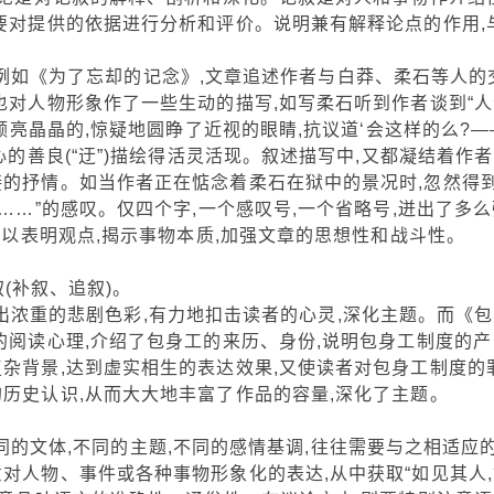
要对提供的依据进行分析和评价。说明兼有解释论点的作用,
如《为了忘却的记念》,文章追述作者与白莽、柔石等人的
也对人物形象作了一些生动的描写,如写柔石听到作者谈到“人
前额亮晶晶的,惊疑地圆睁了近视的眼睛,抗议道‘会这样的么?—
心的善良(“迂”)描绘得活灵活现。叙述描写中,又都凝结着作
接的抒情。如当作者正在惦念着柔石在狱中的景况时,忽然得
……”的感叹。仅四个字,一个感叹号,一个省略号,迸出了多么
,以表明观点,揭示事物本质,加强文章的思想性和战斗性。
补叙、追叙)。
浓重的悲剧色彩,有力地扣击读者的心灵,深化主题。而《包
的阅读心理,介绍了包身工的来历、身份,说明包身工制度的产
杂背景,达到虚实相生的表达效果,又使读者对包身工制度的
历史认识,从而大大地丰富了作品的容量,深化了主题。
文体,不同的主题,不同的感情基调,往往需要与之相适应
对人物、事件或各种事物形象化的表达,从中获取“如见其人,