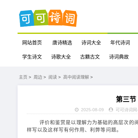
网站首页
唐诗精选
诗词大全
年代诗词
学生诗文
诗歌大全
古籍古文
诗词典故
主页
>
周边
>
阅读
>
高中阅读理解
>
第三节
2025-08-09
可可诗词网
评价和鉴赏是以理解力为基础的高层次的阅读
样写以及这样写有何作用、利弊等问题。