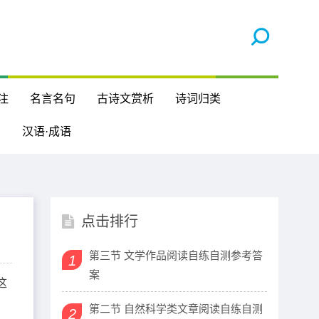
注
名言名句
古诗文赏析
诗词归类
汉语·成语
点击排行
第三节 文学作品阅读自练自测参考答
1
案
这
第二节 自然科学类文章阅读自练自测
2