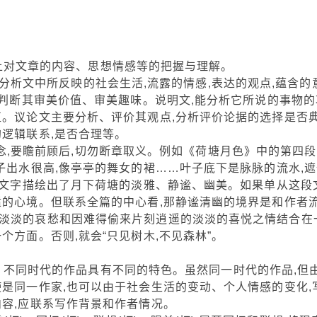
对文章的内容、思想情感等的把握与理解。
析文中所反映的社会生活,流露的情感,表达的观点,蕴含的
,判断其审美价值、审美趣味。说明文,能分析它所说的事物的
值。议论文主要分析、评价其观点,分析评价论据的选择是否
逻辑联系,是否合理等。
要瞻前顾后,切勿断章取义。例如《荷塘月色》中的第四段
子出水很高,像亭亭的舞女的裙……叶子底下是脉脉的流水,遮
段文字描绘出了月下荷塘的淡雅、静谧、幽美。如果单从这段
适的心境。但联系全篇的中心看,那静谧清幽的境界是和作者
淡淡的哀愁和因难得偷来片刻逍遥的淡淡的喜悦之情结合在
个方面。否则,就会“只见树木,不见森林”。
同时代的作品具有不同的特色。虽然同一时代的作品,但
是同一作家,也可以由于社会生活的变动、个人情感的变化,
内容,应联系写作背景和作者情况。