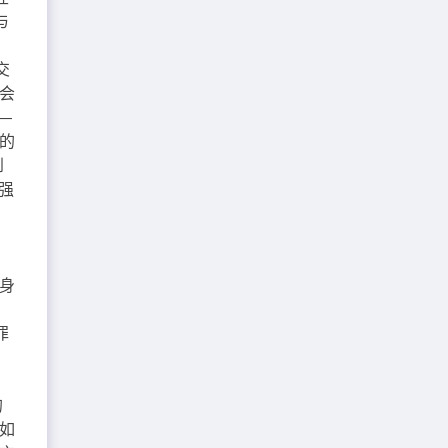
与
交
会
—
者的
到
强
身
罪
的
如