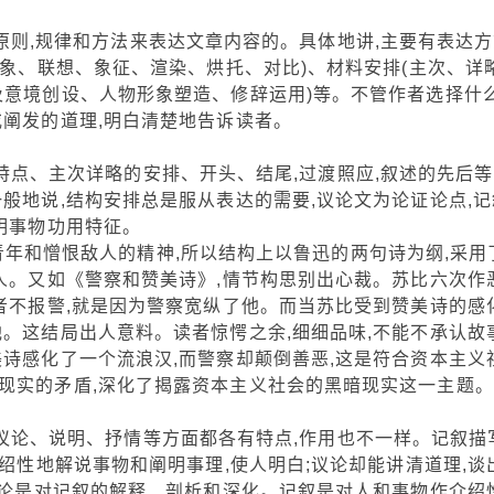
则,规律和方法来表达文章内容的。具体地讲,主要有表达方
想象、联想、象征、渲染、烘托、对比)、材料安排(主次、详略
及意境创设、人物形象塑造、修辞运用)等。不管作者选择什
或阐发的道理,明白清楚地告诉读者。
、主次详略的安排、开头、结尾,过渡照应,叙述的先后等
般地说,结构安排总是服从表达的需要,议论文为论证论点,记
明事物功用特征。
和憎恨敌人的精神,所以结构上以鲁迅的两句诗为纲,采用
人。又如《警察和赞美诗》,情节构思别出心裁。苏比六次作恶
者不报警,就是因为警察宽纵了他。而当苏比受到赞美诗的感化
。这结局出人意料。读者惊愕之余,细细品味,不能不承认故
诗感化了一个流浪汉,而警察却颠倒善恶,这是符合资本主义
现实的矛盾,深化了揭露资本主义社会的黑暗现实这一主题。
论、说明、抒情等方面都各有特点,作用也不一样。记叙描
介绍性地解说事物和阐明事理,使人明白;议论却能讲清道理,谈
议论是对记叙的解释、剖析和深化。记叙是对人和事物作介绍