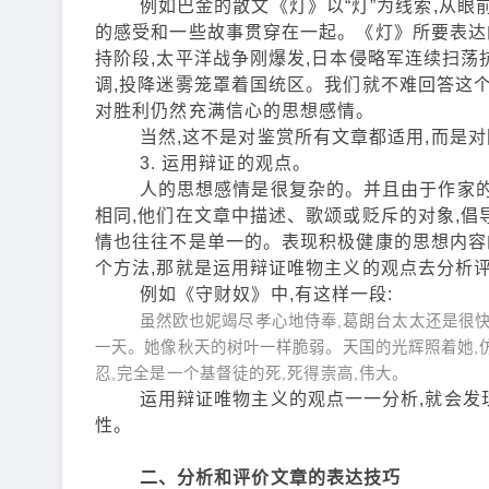
例如巴金的散文《灯》以“灯”为线索,从眼前(灯
的感受和一些故事贯穿在一起。《灯》所要表达
持阶段,太平洋战争刚爆发,日本侵略军连续扫荡
调,投降迷雾笼罩着国统区。我们就不难回答这个
对胜利仍然充满信心的思想感情。
当然,这不是对鉴赏所有文章都适用,而是对
3. 运用辩证的观点。
人的思想感情是很复杂的。并且由于作家的出
相同,他们在文章中描述、歌颂或贬斥的对象,
情也往往不是单一的。表现积极健康的思想内容
个方法,那就是运用辩证唯物主义的观点去分析
例如《守财奴》中,有这样一段:
虽然欧也妮竭尽孝心地侍奉,葛朗台太太还是很
一天。她像秋天的树叶一样脆弱。天国的光辉照着她,仿
忍,完全是一个基督徒的死,死得崇高,伟大。
运用辩证唯物主义的观点一一分析,就会发现
性。
二、分析和评价文章的表达技巧