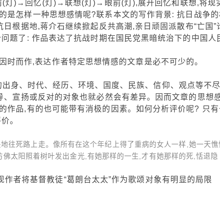
)→回忆(灯)→联想(灯)→眼前(灯),展开回忆和联想,将现
的是怎样一种思想感情呢?联系本文的写作背景: 抗日战争的
抗日根据地,蒋介石继续掀起反共高潮,亲日顽固派散布“亡国”
问题了: 作品表达了抗战时期在国民党黑暗统治下的中国人民
因时而作,表达作者特定思想情感的文章是必不可少的。
身、时代、经历、环境、国度、民族、信仰、观点等不
倡导、宣扬或反对的对象也就必然会有差异。因而文章的思想
的作品,有的也可能带有消极的因素。如何分析评价呢? 只有
评价。
快地往死路上走。像所有在这个年纪上得了重病的女人一样,她一天憔
佛太阳照着树叶发出金光,有她那样的一生,才有她那样的死,恬退隐
作者将基督教徒“葛朗台太太”作为歌颂对象有明显的局限