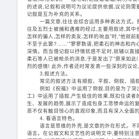
的述说,记叙和说明可为议论提供依据,议论则需
记叙是互为补充的关系。
一篇文章,往往会综合运用多种表达方式。例
往及五烈士被捕和遇难的经过,主要用叙述,其中
怎样的骗人,怎样的卖友,怎样的吮血”时,“他就
不至于此罢?……’”寥寥数语,把柔石的神态和内
深情。而当借记叙以抒情犹感不足时,就辅以直
柔石等人已被枪杀的消息,于是发出了“原来如此!
烈的感情! 此外,作者还时常发表一些深刻的议论
3.叙述方法。
常见的叙述方法有顺叙、平叙、倒叙、插叙(
例如《祝福》中运用了倒叙,目的是为了突出
工》中运用了插叙,产生极佳的效果,既扣住读者
生、发展的趋势,展示了造成包身工悲惨命运的复
恶不仅有触目惊心的直观印象,而且有深入全面的
4. 看语言特色。
语言是思维的外壳,是文章的外在形式。不同的
语言。在记叙文和文艺性的说明文中,要特别注意