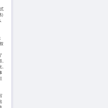
式
)
么
;
叙
了
,
,
事
社
写
出
性