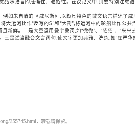
注意品味语言的准确性、通俗性。在议论文中,则要特别注意语
例如朱自清的《威尼斯》,以颇具特色的散文语言描述了威
将大运河比作“反写的S”和“大街”,将运河中的轮船比作公共
而且新鲜。二是大量运用叠字叠词,如“微微”、“茫茫”、“来来
明快。三是适当融合文言词句,使文字更加典雅、洗炼,如“庄严华
aozhong/255745.html，转载请保留。