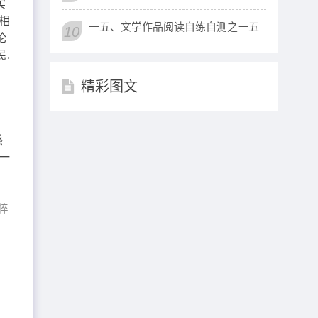
实
相
一五、文学作品阅读自练自测之一五
10
论
,
精彩图文
尽
感
一
悴