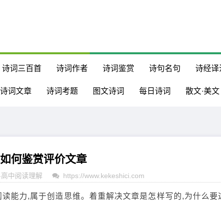
诗词三百首
诗词作者
诗词鉴赏
诗句名句
诗经译
诗词文章
诗词考题
图文诗词
每日诗词
散文·美文
 如何鉴赏评价文章
-
高中阅读理解
https://www.kekeshici.com
能力,属于创造思维。着重解决文章是怎样写的,为什么要