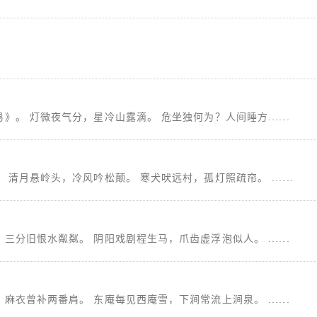
。 灯微夜气分，星冷山露滴。 危坐独何为？人间睡方......
清月悬岭头，冷风吟松颠。 寒犬吠远村，孤灯照疏帘。 ......
分旧恨水粼粼。 阴阳戏剧程生马，爪齿虚浮泡似人。 ......
衣曾补两番肩。 东庵每见西庵雪，下涧常流上涧泉。 ......