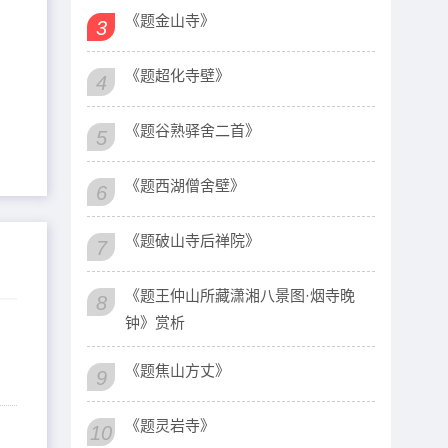
《题金山寺》
3
《题超化寺壁》
4
《题谷熟驿舍二首》
5
《题西湖僧舍壁》
6
《题破山寺后禅院》
7
《题王仲山所藏潇湘八景图·烟寺晚
8
钟》赏析
《题焦山方丈》
9
《题灵岩寺》
10