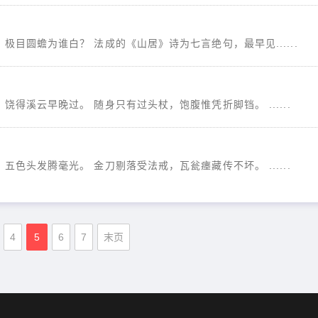
目圆蟾为谁白？ 法成的《山居》诗为七言绝句，最早见......
得溪云早晚过。 随身只有过头杖，饱腹惟凭折脚铛。 ......
色头发腾毫光。 金刀剔落受法戒，瓦瓮瘗藏传不坏。 ......
4
5
6
7
末页