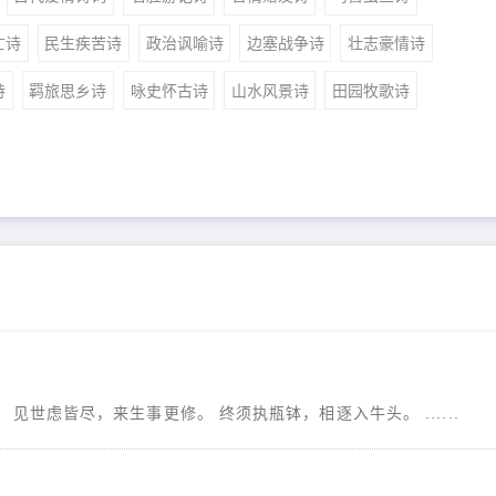
亡诗
民生疾苦诗
政治讽喻诗
边塞战争诗
壮志豪情诗
诗
羁旅思乡诗
咏史怀古诗
山水风景诗
田园牧歌诗
见世虑皆尽，来生事更修。 终须执瓶钵，相逐入牛头。 ......