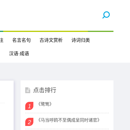
注
名言名句
古诗文赏析
诗词归类
汉语·成语
点击排行
《鹭鸶》
1
《马当呼鸥不至偶成呈同时诸官》
2