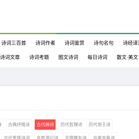
诗词三百首
诗词作者
诗词鉴赏
诗句名句
诗经译
诗词文章
诗词考题
图文诗词
每日诗词
散文·美文
诗
古典抒情诗
古代禅诗
历代哲理诗
历代帝王诗
古代爱情诗词
名胜游记诗
言情赠友诗
鸟兽虫鱼诗