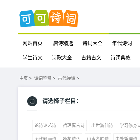
网站首页
唐诗精选
诗词大全
年代诗词
学生诗文
诗歌大全
古籍古文
诗词典故
主页
>
诗词鉴赏
>
古代禅诗
>
请选择子栏目：
论诗论艺诗
哲理寓言诗
出世游仙诗
学习修身
历代题画诗
咏花诗词
山水名胜诗
中外哲理诗