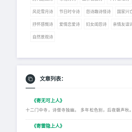
风花雪月诗
节日时令诗
怨诗趣诗怪诗
国家兴
抒怀感慨诗
爱情恋爱诗
妇女闺怨诗
亲情友谊
自然景观诗
文章列表：
《寄无可上人》
十二门中寺，诗僧寺独幽。 多年松色别，后夜磬声秋。 
《寄雷隐上人》