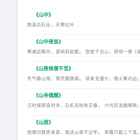
《山中》
荆溪白石出，天寒红叶......
《山中夜坐》
寒滩远嘶月，遗响到岩壁。 悠悠千古心，悄悄一卷《易》
《山夜候僧不至》
冬气静山馆，萧然露微烟。 适来无僮仆，借火篱内边。 
《山寺偶题》
汉时城郭梁时寺，日炙风吹秋又春。 六代风流烟暝暝，三
《山居》
因僧问我西来意，我话山居不记年。 草履只栽三个耳，麻