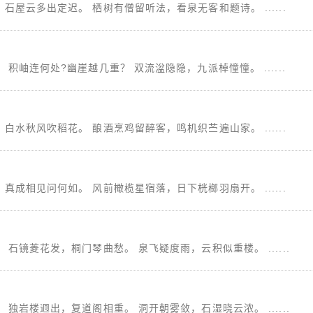
屋云多出定迟。 栖树有僧留听法，看泉无客和题诗。 ......
岫连何处?幽崖越几重？ 双流湓隐隐，九派棹憧憧。 ......
水秋风吹稻花。 酿酒烹鸡留醉客，鸣机织苎遍山家。 ......
成相见问何如。 风前橄榄星宿落，日下桄榔羽扇开。 ......
石镜菱花发，桐门琴曲愁。 泉飞疑度雨，云积似重楼。 ......
独岩楼迥出，复道阁相重。 洞开朝雾敛，石湿晓云浓。 ......