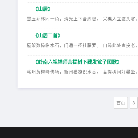
《山居》
雪压乔林同一色，清光上下含虚碧。 采樵人立渡头寒，极
《山居二首》
屋架数椽临水石，门通一径挂藤萝。 自缘此处宜投老，饶
《岭南六祖禅师菩提树下藏发瓮子图歌》
蕲州黄梅峙佛场，新州獦獠识水香。 菩提树间好晏坐，五
首页
3