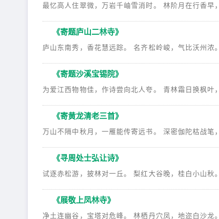
最忆高人住翠微，万岩千岫雪消时。 林阶月在行香早，石
《寄题庐山二林寺》
庐山东南秀，香花慧远踪。 名齐松岭峻，气比沃州浓。 积
《寄题沙溪宝锡院》
为爱江西物物佳，作诗尝向北人夸。 青林霜日换枫叶，白
《寄黄龙清老三首》
万山不隔中秋月，一雁能传寄远书。 深密伽陀枯战笔，真
《寻周处士弘让诗》
试逐赤松游，披林对一丘。 梨红大谷晚，桂白小山秋。 
《展敬上凤林寺》
净土连幽谷，宝塔对危峰。 林栖丹穴凤，地迩白沙龙。 