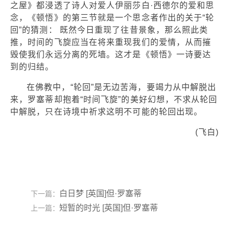
之屋》都浸透了诗人对爱人伊丽莎白·西德尔的爱和思
念，《顿悟》的第三节就是一个思念者作出的关于“轮
回”的猜测： 既然今日重现了往昔景象，那么照此类
推，时间的飞旋应当在将来重现我们的爱情，从而摧
毁使我们永远分离的死墙。这才是《顿悟》一诗要达
到的归结。
在佛教中，“轮回”是无边苦海，要竭力从中解脱出
来，罗塞蒂却抱着“时间飞旋”的美好幻想，不求从轮回
中解脱，只在诗境中祈求这明不可能的轮回出现。
(飞白)
白日梦 [英国]但·罗塞蒂
下一篇：
短暂的时光 [英国]但·罗塞蒂
上一篇：