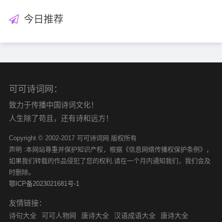
今日推荐
可可诗词网：
致力于传播中国诗词文化！
人生除了苟且，还有诗和远方！
Copyright © 2002-2017 可可诗词网 版权所有
声明 :本网站尊重并保护知识产权，根据《信息网络传播权保护条例》，
如果我们转载的作品侵犯了您的权利,请在一个月内通知我们，我们会及
时删除。
鄂ICP备2023021681号-1
友情链接：
诗句大全
可可人物网
唐诗大全
汉语成语大全
唐诗大全