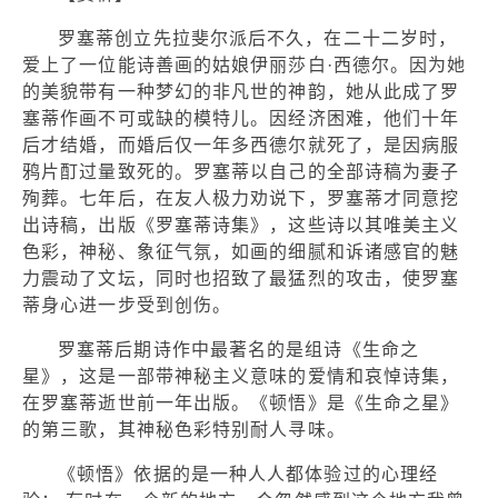
罗塞蒂创立先拉斐尔派后不久，在二十二岁时，
爱上了一位能诗善画的姑娘伊丽莎白·西德尔。因为她
的美貌带有一种梦幻的非凡世的神韵，她从此成了罗
塞蒂作画不可或缺的模特儿。因经济困难，他们十年
后才结婚，而婚后仅一年多西德尔就死了，是因病服
鸦片酊过量致死的。罗塞蒂以自己的全部诗稿为妻子
殉葬。七年后，在友人极力劝说下，罗塞蒂才同意挖
出诗稿，出版《罗塞蒂诗集》，这些诗以其唯美主义
色彩，神秘、象征气氛，如画的细腻和诉诸感官的魅
力震动了文坛，同时也招致了最猛烈的攻击，使罗塞
蒂身心进一步受到创伤。
罗塞蒂后期诗作中最著名的是组诗《生命之
星》，这是一部带神秘主义意味的爱情和哀悼诗集，
在罗塞蒂逝世前一年出版。《顿悟》是《生命之星》
的第三歌，其神秘色彩特别耐人寻味。
《顿悟》依据的是一种人人都体验过的心理经