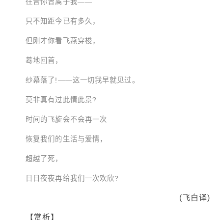
往昔你曾属于我——
只不知距今已有多久，
但刚才你看飞燕穿梭，
蓦地回首，
纱幕落了!——这一切我早就见过。
莫非真有过此情此景?
时间的飞旋会不会再一次
恢复我们的生活与爱情，
超越了死，
日日夜夜再给我们一次欢欣?
(飞白译)
【赏析】