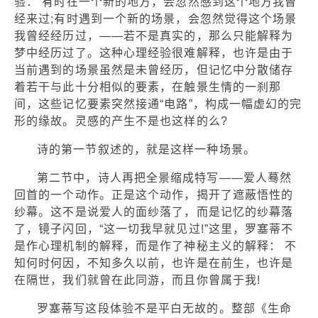
验： 有时在一个新的地方，会忽然感到这个地方我曾
经来过;有时遇到一个新的场景，会忽然觉得这个场景
我曾经经历过，——若不是真实的，那么只能解释为
梦中经历过了。这种心理经验很难解释，也许是由于
当前遇到的场景虽然是未曾经历，但记忆中分散储存
着若干与此十分相似的要素，在触景生情的一刹那
间，这些记忆要素突然接通“电路”，构成一幅虚幻的完
形的缘故。灵感的产生不是也这样的么?
诗的第一节叙述的，就是这样一种场景。
第二节中，诗人再把全景缩成特写——爱人蓦然
回首的一个动作。正是这个动作，揭开了遮蔽悟性的
纱幕。这不是说爱人的面纱落了，而是记忆的纱幕落
了，镜子闪回，“这一切我早就见过!”这里，罗塞蒂不
是作心理机制的解释，而是作了神秘主义的解释： 不
知何时何因，不知多久以前，也许是在前生，也许是
在隔世，我们就曾在此同游，而且你曾属于我!
罗塞蒂写这段体验不是平白无故的。整部《生命