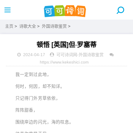
主页
>
诗歌大全
>
外国诗歌鉴赏
>
顿悟 [英国]但·罗塞蒂
2024-04-17
可可诗词网
-
外国诗歌鉴赏
https://www.kekeshici.com
我一定到过此地，
何时，何因，却不知详。
只记得门外芳草依依，
阵阵甜香，
围绕岸边的闪光，海的叹息。