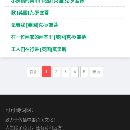
小妖精的集市(节选) [英国]克·罗塞蒂
歌 [英国]克·罗塞蒂
记着我 [英国]克·罗塞蒂
在一位画家的画室里 [英国]克·罗塞蒂
工人们在行进 [英国]莫里斯
首页
1
2
3
4
5
末页
可可诗词网：
致力于传播中国诗词文化！
人生除了苟且，还有诗和远方！