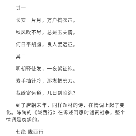
其一
长安一片月，万户捣衣声。
秋风吹不尽，总是玉关情。
何日平胡虏，良人罢远征。
其二
明朝驿使发，一夜絮征袍。
素手抽针冷，那堪把剪刀。
裁缝寄远道，几日到临洮？
到了唐朝末年，同样题材的诗，在情调上起了变
化。陈陶的《陇西行》在诉述闺怨时谴责战争，整个
情调是哀怨的。
七绝·陇西行