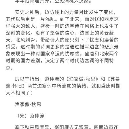
年年战骨埋荒外，空见蒲桃入汉家。
安史之乱后，边防线上的力量对比发生了变化，
五代以后更是一片混乱。到了北宋，面对辽和西夏这
样强大的敌人，盛极一时的边塞诗在风格上也发生了
深刻的变化。没有了坚强的信心，边塞上的黄云蔽
天、北风刺骨，带给诗人的便只剩下了忧虑和凄苦的
感受，这时期的诗词更多的是通过描写边塞的悲凉景
象表现出一种对国家命运的忧虑感。盛唐和北宋两个
时期的国力差别，决定了两个时代边塞词的不同特
点。
厉以宁指出，范仲淹的《渔家傲·秋思》和《苏幕
遮·怀旧》两首边塞词中所流露的情绪，就和盛唐时期
大不相同了：
渔家傲·秋思
（宋）范仲淹
塞下秋来风景异，衡阳雁去无留意。四面边声连