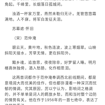
角起。千嶂里，长烟落日孤城闭。
浊酒一杯家万里，燕然未勒归无计。羌管悠悠霜
满地。人不寐，将军白发征夫泪。
苏幕遮·怀旧
（宋）范仲淹
碧云天，黄叶地，秋色连波，波上寒烟翠。山映
斜阳天接水，芳草无情，更在斜阳外。
黯乡魂，追旅思，夜夜除非，好梦留人睡。明月
楼高休独倚，酒入愁肠，化作相思泪。
这两首词都作于范仲淹奉调西北前线期间，都是
意境阔大而优美的佳作，但也都弥漫着一种深沉而忧
郁的情调。究其原因，厉以宁认为，影响词之格调
的，并不单单是词人的羁旅乡愁，而和当时整个边防
的情势有关。他在作于1956年的一首七绝中，表达了