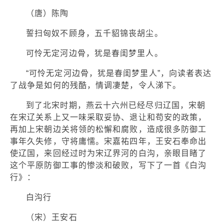
（唐）陈陶
誓扫匈奴不顾身，五千貂锦丧胡尘。
可怜无定河边骨，犹是春闺梦里人。
“可怜无定河边骨，犹是春闺梦里人”，向读者表达
了战争是如何的残酷，情调凄楚，令人涕下。
到了北宋时期，燕云十六州已经尽归辽国，宋朝
在宋辽关系上又一味采取妥协、退让和苟安的政策，
再加上宋朝边关将领的松懈和腐败，造成很多防御工
事年久失修，守将庸懦。宋嘉祐四年，王安石奉命出
使辽国，来回经过时为宋辽界河的白沟，亲眼目睹了
这个平原防御工事的惨淡和破败，写下了一首《白沟
行》：
白沟行
（宋）王安石