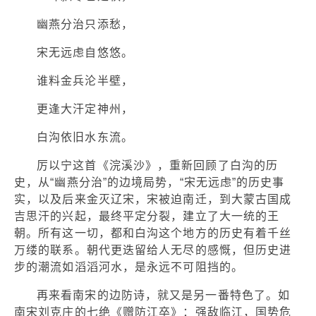
幽燕分治只添愁，
宋无远虑自悠悠。
谁料金兵沦半壁，
更逢大汗定神州，
白沟依旧水东流。
厉以宁这首《浣溪沙》，重新回顾了白沟的历
史，从“幽燕分治”的边境局势，“宋无远虑”的历史事
实，以及后来金灭辽宋，宋被迫南迁，到大蒙古国成
吉思汗的兴起，最终平定分裂，建立了大一统的王
朝。所有这一切，都和白沟这个地方的历史有着千丝
万缕的联系。朝代更迭留给人无尽的感慨，但历史进
步的潮流如滔滔河水，是永远不可阻挡的。
再来看南宋的边防诗，就又是另一番特色了。如
南宋刘克庄的七绝《赠防江卒》：强敌临江，国势危