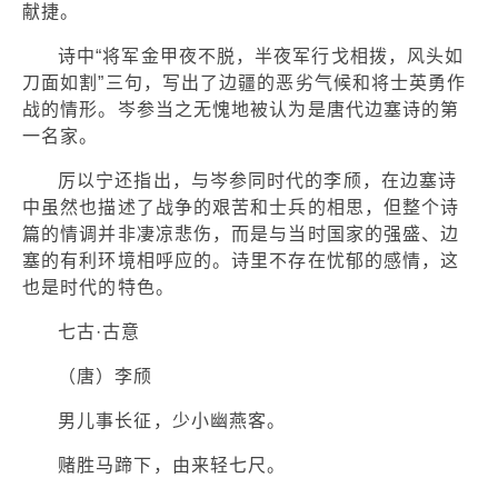
献捷。
诗中“将军金甲夜不脱，半夜军行戈相拨，风头如
刀面如割”三句，写出了边疆的恶劣气候和将士英勇作
战的情形。岑参当之无愧地被认为是唐代边塞诗的第
一名家。
厉以宁还指出，与岑参同时代的李颀，在边塞诗
中虽然也描述了战争的艰苦和士兵的相思，但整个诗
篇的情调并非凄凉悲伤，而是与当时国家的强盛、边
塞的有利环境相呼应的。诗里不存在忧郁的感情，这
也是时代的特色。
七古·古意
（唐）李颀
男儿事长征，少小幽燕客。
赌胜马蹄下，由来轻七尺。