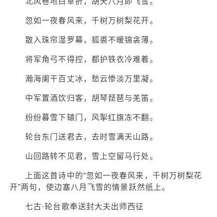
北风卷地白草折，胡天八月即飞雪。
忽如一夜春风来，千树万树梨花开。
散入珠帘湿罗幕，狐裘不暖锦衾薄。
将军角弓不得控，都护铁衣冷难着。
瀚海阑干百丈冰，愁云惨淡万里凝。
中军置酒饮归客，胡琴琵琶与羌笛。
纷纷暮雪下辕门，风掣红旗冻不翻。
轮台东门送君去，去时雪满天山路。
山回路转不见君，雪上空留马行处。
上面这首诗中的“忽如一夜春风来，千树万树梨花
开”两句，使边塞八月飞雪的情景跃然纸上。
七古·轮台歌奉送封大夫出师西征