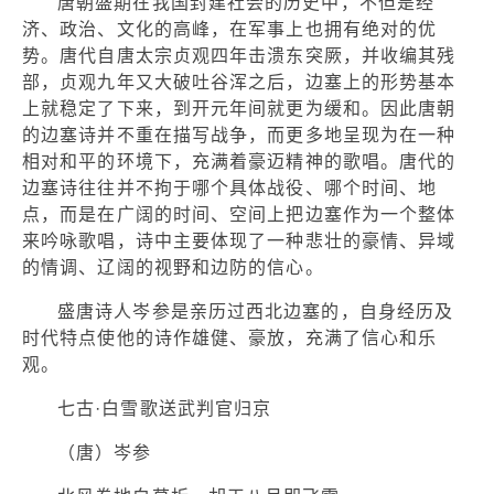
唐朝盛期在我国封建社会的历史中，不但是经
济、政治、文化的高峰，在军事上也拥有绝对的优
势。唐代自唐太宗贞观四年击溃东突厥，并收编其残
部，贞观九年又大破吐谷浑之后，边塞上的形势基本
上就稳定了下来，到开元年间就更为缓和。因此唐朝
的边塞诗并不重在描写战争，而更多地呈现为在一种
相对和平的环境下，充满着豪迈精神的歌唱。唐代的
边塞诗往往并不拘于哪个具体战役、哪个时间、地
点，而是在广阔的时间、空间上把边塞作为一个整体
来吟咏歌唱，诗中主要体现了一种悲壮的豪情、异域
的情调、辽阔的视野和边防的信心。
盛唐诗人岑参是亲历过西北边塞的，自身经历及
时代特点使他的诗作雄健、豪放，充满了信心和乐
观。
七古·白雪歌送武判官归京
（唐）岑参