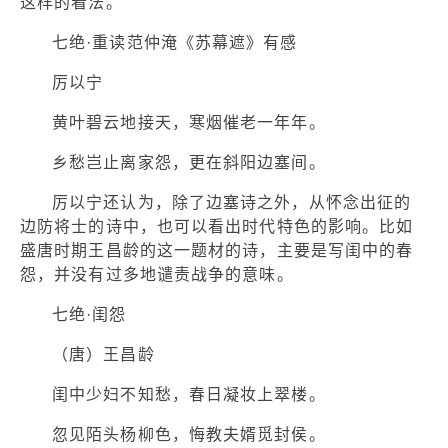
这样的看法。
七绝·重读范仲淹《苏幕遮》有感
厉以宁
黄叶碧云地接天，寒烟催老一年年。
乡愁岂止离家怨，更在斜阳边塞间。
厉以宁还认为，除了边塞诗之外，从怀念出征的
边防将士的诗中，也可以看出时代特色的影响。比如
盛唐时期王昌龄的这一题材的诗，主要是写闺中的春
怨，并没有过多地谴责战争的意味。
七绝·闺怨
（唐）王昌龄
闺中少妇不知愁，春日凝妆上翠楼。
忽见陌头杨柳色，悔教夫婿觅封侯。