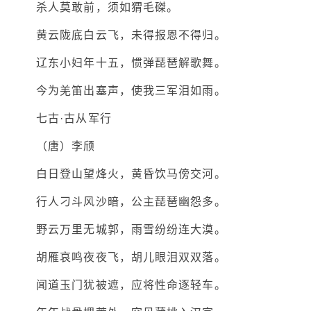
杀人莫敢前，须如猬毛磔。
黄云陇底白云飞，未得报恩不得归。
辽东小妇年十五，惯弹琵琶解歌舞。
今为羌笛出塞声，使我三军泪如雨。
七古·古从军行
（唐）李颀
白日登山望烽火，黄昏饮马傍交河。
行人刁斗风沙暗，公主琵琶幽怨多。
野云万里无城郭，雨雪纷纷连大漠。
胡雁哀鸣夜夜飞，胡儿眼泪双双落。
闻道玉门犹被遮，应将性命逐轻车。