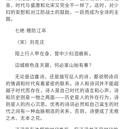
急，时代与盛唐和北宋又完全不一样了。这时，对少
妇的安慰和对江防战士的鼓励，一跃而成为全诗的主
题。
七绝·赠防江卒
（宋）刘克庄
陌上行人甲在身，营中少妇泪痕新。
边城柳色连天碧，何必家山始有春？
无论是边塞诗，还是描写征人的诗，都说明诗词
的情调和时代有着紧密的联系。诗人和诗词并不能超
越于时代而存在，诗人是自己时代的语言和心声，诗
和历史则是一物之两面——历史是人的外在行为，诗
则是人的内心沉思。优秀的诗词必然和自己诞生的时
代之间有一种血脉相连的关系，否则，诗便成了无根
之木、无本之花。