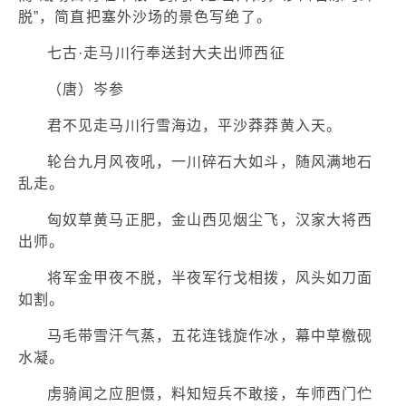
脱”，简直把塞外沙场的景色写绝了。
七古·走马川行奉送封大夫出师西征
（唐）岑参
君不见走马川行雪海边，平沙莽莽黄入天。
轮台九月风夜吼，一川碎石大如斗，随风满地石
乱走。
匈奴草黄马正肥，金山西见烟尘飞，汉家大将西
出师。
将军金甲夜不脱，半夜军行戈相拨，风头如刀面
如割。
马毛带雪汗气蒸，五花连钱旋作冰，幕中草檄砚
水凝。
虏骑闻之应胆慑，料知短兵不敢接，车师西门伫