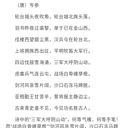
（唐）岑参
轮台城头夜吹角，轮台城北旄头落。
羽书昨夜过渠黎，单于已在金山西。
戍楼西望烟尘黑，汉兵屯在轮台北。
上将拥旄西出征，平明吹笛大军行。
四边伐鼓雪海涌，三军大呼阴山动。
虏塞兵气连云屯，战场白骨缠草根。
剑河风急雪片阔，沙口石冻马蹄脱。
亚相勤王甘苦辛，誓将报主静边尘。
古来青史谁不见，今见功名胜古人。
诗中的“三军大呼阴山动”，何等气魄，何等手笔！
而“战场白骨缠草根”“剑河风急雪片阔，沙口石冻马蹄