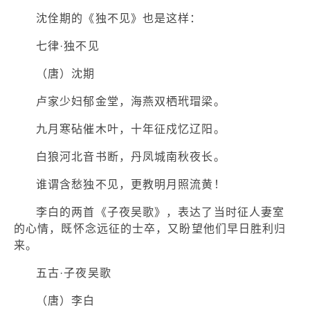
沈佺期的《独不见》也是这样：
七律·独不见
（唐）沈期
卢家少妇郁金堂，海燕双栖玳瑁梁。
九月寒砧催木叶，十年征戍忆辽阳。
白狼河北音书断，丹凤城南秋夜长。
谁谓含愁独不见，更教明月照流黄！
李白的两首《子夜吴歌》，表达了当时征人妻室
的心情，既怀念远征的士卒，又盼望他们早日胜利归
来。
五古·子夜吴歌
（唐）李白