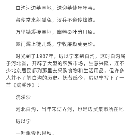
白沟河边蕃塞地，送迎蕃使年年事。
蕃使常来射狐兔，汉兵不道传烽燧。
万里锄耰接塞垣，幽燕桑叶暗川原。
棘门灞上徒儿戏，李牧廉颇莫更论。
时光到了1987年，厉以宁来到白沟，这时白沟属
于河北省，开辟了大型的农贸市场，生意兴隆，连不
少北京居民都到那里去采购食物和生活用品，但许多
人并不了解白沟的历史。抚昔感今，厉以宁写下了一
首《浣溪沙》：
浣溪沙
河北白沟，当年宋辽界河，也是边贸集市所在地
厉以宁
一叶飘零也是秋，