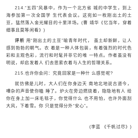
214.“五四”风暴中，作为一个北方省 城的中学生，到上
海参加第一次全国学 生代表会议。这宛如一枚刚出土的土
豆，猛然落入金光耀目的十里洋场。(曹 靖华《忆当年，穿着
细事且莫等闲看》)
评析
用“刚出土的土豆”喻青年时代， 虽土却新鲜，让人
感到勃勃的朝气。衣 着是一种人体包装，有着强烈的时代色
彩和主观色彩，流行和时髦并非它的唯 一特点。作者虽没有
明说，却启发着人 们去思索衣着与人生的哲理关系。
215.也许你会问：究竟回家是一种什 么感觉呢?
就仿佛是儿时，大人们在你身边天 南地北地说古道今，
嘈杂的声音使你瞌 睡了。炉火在旁边燃烧着，隐隐地有人 给
你在身上加一床毛毯子，你觉得什么 也不用怕，也许外面刮
大风，下着雪。你 只是觉得分外“安心”。
(李蓝 《千帆过尽》)