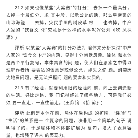
212.如果也像某些“大奖赛”的打分： 去掉一个最高分，
去掉一个最低分，求 其中段，以示公允的话，那么皇帝家的
山珍海馐——去掉，灾民手里的树皮草 根——也去掉，中产
人家的 “饮食文 化”究竟是什么样的水平呢?(公刘《吃 风探
源》)
评析
以某些“大奖赛”的打分办法为 喻体来分析探讨“中产
人家的 ‘饮食文 化’”的内涵，显得十分幽默风趣。喻体 和本体
是两个平行复句，本体寓含的问 题，使人们在思索之中得以
理解作者所 要表达的语意是貌似公允，却失之偏 颇。割裂历
史地看问题，是无法把握问 题的要害和实质的。
213.有了经验，就要利用旧的经验向 前、向上去创造新
的生活。好比走路，我 们记得经过了哪些地方，可是我们必
须 要一直走，一直往前走。(王鼎钧 《拾 谚》)
评析
此例是本体在前，喻体在后构成 的扩喻。“经验”与
“生活”的关系是一 个复杂的问题，决非用一个简单的句子 说
明得了的，于是喻体和本体都扩展为 复句，增大了表意容
量，也增强了语言 的表现力。