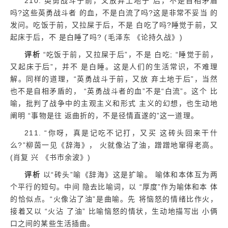
210. 英勇战斗于前，又放弃土地于 后，不是自相矛盾
吗?这些英勇战斗者 的血，不是白流了吗?这是非常不妥当 的
发问。吃饭于前，又拉屎于后，不是 白吃了吗?睡觉于前，又
起床于后，不 是白睡了吗? (毛泽东 《论持久战》)
评析
“吃饭于前，又拉屎于后”，不是 白吃; “睡觉于前，
又起床于后”，并不 是白睡。这是人们的生活常识，不难理
解。同样的道理，“英勇战斗于前，又放 弃土地于后”，当然
也不是自相矛盾的， “英勇战斗者的血”不是“白流”。这个 比
喻，批判了战争中的主观主义和形式 主义的幻想，也生动地
阐明 “事物是往 返曲折的，不是径情直遂的”这一道理。
211. “你呀，真是记吃不记打，又买 这砖头回来干什
么?”柳茵一见《辞海》， 火就像沾了油，蹭蹭地窜得老高。
(肖复 兴 《书市余波》)
评析
以“砖头”喻《辞海》这是扩喻。 喻体和本体互为两
个平行的短句。中间 隐去比喻词，以 “厚度”作为喻体和本 体
的恰似点。“火像沾了油”是曲喻。先 将恼怒的情绪比作火，
接着又以 “火沾 了油” 比喻恼怒的情状，生动地描写出 小俩
口之间的某些生活插曲。