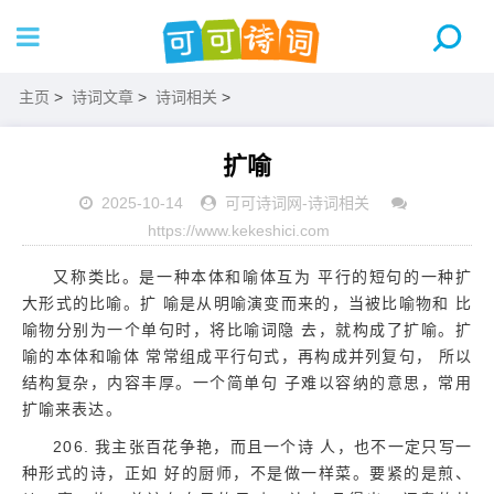
主页
>
诗词文章
>
诗词相关
>
扩喻
2025-10-14
可可诗词网
-
诗词相关
https://www.kekeshici.com
又称类比。是一种本体和喻体互为 平行的短句的一种扩
大形式的比喻。扩 喻是从明喻演变而来的，当被比喻物和 比
喻物分别为一个单句时，将比喻词隐 去，就构成了扩喻。扩
喻的本体和喻体 常常组成平行句式，再构成并列复句， 所以
结构复杂，内容丰厚。一个简单句 子难以容纳的意思，常用
扩喻来表达。
206. 我主张百花争艳，而且一个诗 人，也不一定只写一
种形式的诗，正如 好的厨师，不是做一样菜。要紧的是煎、