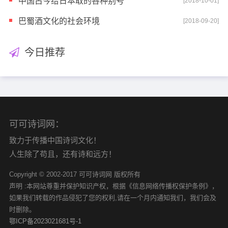
中国古今给日本取的各种别号
[2018-10-01]
巴蜀酒文化的社会环境
[2018-09-20]
今日推荐
可可诗词网：
致力于传播中国诗词文化！
人生除了苟且，还有诗和远方！
Copyright © 2002-2017 可可诗词网 版权所有
声明 :本网站尊重并保护知识产权，根据《信息网络传播权保护条例》，
如果我们转载的作品侵犯了您的权利,请在一个月内通知我们，我们会及
时删除。
鄂ICP备2023021681号-1