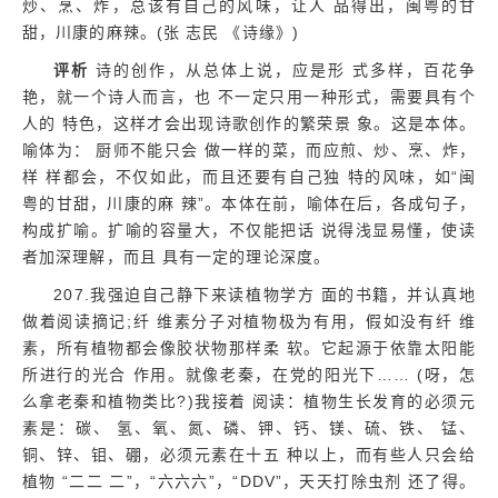
炒、烹、炸，总该有自己的风味，让人 品得出，闽粤的甘
甜，川康的麻辣。(张 志民 《诗缘》)
评析
诗的创作，从总体上说，应是形 式多样，百花争
艳，就一个诗人而言，也 不一定只用一种形式，需要具有个
人的 特色，这样才会出现诗歌创作的繁荣景 象。这是本体。
喻体为： 厨师不能只会 做一样的菜，而应煎、炒、烹、炸，
样 样都会，不仅如此，而且还要有自己独 特的风味，如“闽
粤的甘甜，川康的麻 辣”。本体在前，喻体在后，各成句子，
构成扩喻。扩喻的容量大，不仅能把话 说得浅显易懂，使读
者加深理解，而且 具有一定的理论深度。
207.我强迫自己静下来读植物学方 面的书籍，并认真地
做着阅读摘记;纤 维素分子对植物极为有用，假如没有纤 维
素，所有植物都会像胶状物那样柔 软。它起源于依靠太阳能
所进行的光合 作用。就像老秦，在党的阳光下…… (呀，怎
么拿老秦和植物类比?)我接着 阅读：植物生长发育的必须元
素是：碳、 氢、氧、氮、磷、钾、钙、镁、硫、铁、 锰、
铜、锌、钼、硼，必须元素在十五 种以上，而有些人只会给
植物 “二二 二”，“六六六”，“DDV”，天天打除虫剂 还了得。