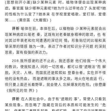
(思想别开小差)缺少某种元素 时，植物体便会出现某种病
症。秦官属 缺少哪种元素呢?她为什么过早地白了 头发呢?她
的性格为什么变了?她本来 在学校里爱唱歌、爱打球、爱傻
笑…… (黄宗英 《大雁情》)
评析
喻体在前，本体在后，以植物缺 少某种元素就会出
现某种病症比喻老 秦，这既有对老秦献身精神的歌颂，也 有
对其过早衰老和坎坷遭遇的深切同 情。形象贴切的比喻和真
挚深厚的情感 融为一体，表达了作者对知识分子问题 的深刻
思索，富有极强的表达力。
208.我所感谢的还不止此，我还感谢 他们给我一个伟大
的教训，使我知道人 间的一切苦难，都可以借“遮眼法”而 解
脱。天灾、人祸，而国民还是熙熙如 登春台者，实在并不怪
他的没有热血， 而是遮眼的事太多之故。地火在地底运 行，
但只要上面还长着野草，就会使人 忘掉爆发的危险。(徐懋庸
《我所见的世 界》)
评析
在人类社会中，由于有“遮眼的 事”，常使人只看到
某些现象，而忽略了 隐藏在背后的本质和可能发生的 “危
险”。作者将二者联系起来，构成扩喻， 表达了自己对黑暗社