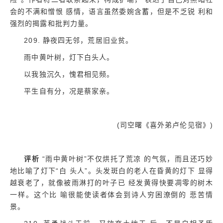
会的不满和憎恨 感情，语言虽然委婉含蓄，但是不乏锐 利和
强烈的揭露和批判力量。
209. 静夜四无邻，荒居旧业贫。
雨中黄叶树，灯下白头人。
以我独沉久，愧君相见频。
平生自有分，况是蔡家亲。
(司空曙《喜外弟卢伦见宿》)
评析
“雨中黄叶树”不仅烘托了荒凉 的气氛，而且还巧妙
地比喻了灯下“白 头人”。头发斑白的老人在昏黄的灯下 显得
越衰老了，就像被雨淋打的叶子已 经发黄得快要凋零的树木
一样。这个比 喻很能使读者体会到诗人穷困潦倒的 悲苦情
景。