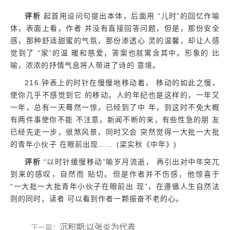
评析
起首用设问句提出本体，后面用 “儿时”的回忆作喻
体，表面上看，作者 并没有直接回答问题，但是，那份安全
感，那种舒适甜蜜的气氛，那份渗透心 灵的温馨，却让人感
觉到了 “家”的温 暖和慈爱，答案也就寓含其中。形象的 比
喻，浓浓的抒情气息将人带进了诗的 意境。
216.钟表上的时针在慢慢地移动着， 移动的如此之慢，
使你几乎不感觉到它 的移动。人的年纪也是这样的，一年又
一年，总有一天蓦然一惊，已经到了中 年，到这时不免大概
有两件事使你不能 不注意。新闻不断的来，有些性急的朋 友
已经先走一步，很煞风景，同时又会 突然觉得一大批一大批
的青年小伙子 在眼前出现…… (梁实秋《中年》)
评析
“以时针缓慢移动”喻岁月流逝， 再引出对中年突兀
到来的感叹，自然而 贴切。但是作者并不伤感，他惊喜于
“一大批一大批青年小伙子在眼前出 现”，在遵循人生自然法
则的同时，读者 可以看到作者一颗振奋不老的心。
沉积期:以张炎为代表
下一篇：