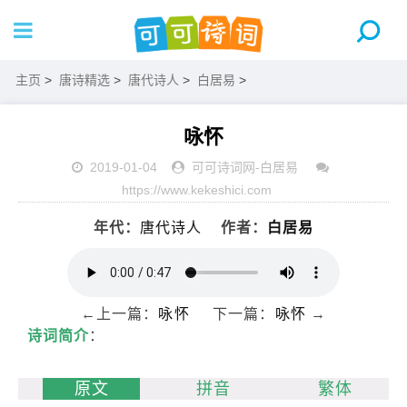
主页
>
唐诗精选
>
唐代诗人
>
白居易
>
咏怀
2019-01-04
可可诗词网
-
白居易
https://www.kekeshici.com
年代：
唐代诗人
作者：
白居易
←上一篇：
咏怀
下一篇：
咏怀
→
诗词简介
：
原文
拼音
繁体