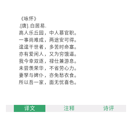
《咏怀》
.[唐].白居易.
高人乐丘园，中人慕官职。
一事尚难成，两途安可得。
遑遑干世者，多苦时命塞。
亦有爱闲人，又为穷饿逼。
我今幸双逐，禄仕兼游息。
未尝羡荣华，不省劳心力。
妻孥与婢仆，亦免愁衣食。
所以吾一家，面无忧喜色。
译文
注释
诗评