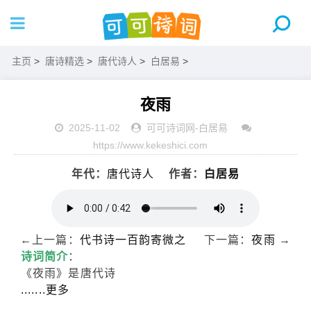
主页
>
唐诗精选
>
唐代诗人
>
白居易
>
夜雨
2025-11-02
可可诗词网
-
白居易
https://www.kekeshici.com
年代：
唐代诗人
作者：
白居易
←上一篇：
代书诗一百韵寄微之
下一篇：
夜雨
→
诗词简介
：
《夜雨》是唐代诗
.......更多