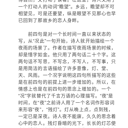
一个打动人的动词“瞻望”。乡远，瞻望却不可
相望见，可是还要望，纵是眼望不见那心也早
已回到了那故乡的恋人身畔。
前四句是对一个长时间一直以来状态的
写，从“况此”一句开始，诗人就开始描绘一个
夜雨的场景了。作者在描写夜雨场景的时候，
却是惜字如金。他只用了两句话二十个字。这
两句话不写思，不写念，不写人，不写事，只
是用简洁的言语描绘了许多意像，灯、堂、
天、风雨。一个况字说明这四句所描写的这些
是在前四句的前提上进一步增加的。所以，在
情感上也是在前四句的思念上增加的。一个
“况”字就替代了千言万语的心理描写。“夜”是
时间，在“夜”之前诗人用了一个名词作形容词
来形容“夜”，“残灯”。灯从晚上点，点到残，
一定已是深夜。诗人夜不能寐，久久的思念着
心中的恋人。残灯昏暗的光下，长长的灯芯使