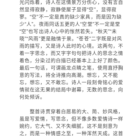
光闪烁着，诗人在这情景万分伤心，没有言自
然显得寂静，寂静使屋子显得“空”，显得寂
寥。“空”不一定是真的缺少家具，而是因为缺
少“人”。夜雨同话五更的人“空堂”不一定是堂
“空”也写出诗人心中的怅然若失。“秋天”“未
晓”“风雨”更是融情于景。“苍苍”二字既是对风
雨的描写，又是诗人此时的心境。这两句，不
着一字思念，而又字字句句把诗人的思念之情
着色，分染过的白描已经基本上上好了颜色。
最后一句话，可谓画龙点睛之笔，使用直抒胸
意的写法，将全诗推向高潮。想忘，又不能
忘，想忘，又不敢忘。诗人一段刻骨铭心的爱
情就在这无果的结局中谢幕，无数的思念，向
何处倾诉。
整首诗贯穿着白居易的大、简、妙风格，
虽是写爱情，写思念，但不像多数爱情诗一样
婉约，它大气、又不失细腻，这不是刻意为
之，而是一种情感之至，一种浑然天成。这首