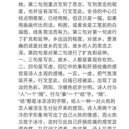
她。第二句则重点写到了思念，写到思念的程
度，也并没有深写。行文至此，全诗的中心已
经点明框架，已经明晰，但还只是一幅，如果
用画画作比的话，构图，或者说是工笔前的白
描图，线条简洁而有力。第三句对第一句进行
了扩充和延伸，乡远远的程度，对故乡，更准
确的说是对故乡的生活，故乡的人的思念之
深。第四句是对第二句进行了扩充和延伸。
一、三句是写实，故乡、人都是客观存在的。
二、四句是写虚，回忆中的事和肝肠绞痛的感
觉是诗人主观的感情。一实，一虚，把气氛渲
染开来，行文至此，白描已经被染，出现了淡
淡的色彩，阴阳、冷暖色初步分明。诗人付与
“人”一个“隔”，付与“事”一个“结”字。“隔”、
“结”都是冰凉凉的字眼，给人一种一对火热的
恋人被活生生分扯开来的感觉。诗人用两个冰
冷的字形象地写出了自己火热的情感，而火热
又败于冰冷，这时引出自己肝肠绞痛的感觉显
得自然，又打动了读者。在这里，诗人又用了