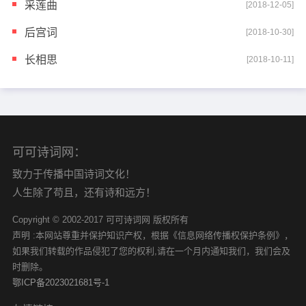
采莲曲
[2018-12-05]
后宫词
[2018-10-30]
长相思
[2018-10-11]
可可诗词网：
致力于传播中国诗词文化！
人生除了苟且，还有诗和远方！
Copyright © 2002-2017 可可诗词网 版权所有
声明 :本网站尊重并保护知识产权，根据《信息网络传播权保护条例》，
如果我们转载的作品侵犯了您的权利,请在一个月内通知我们，我们会及
时删除。
鄂ICP备2023021681号-1