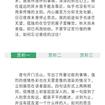
乡。我有所感怀的事情，深深的刻在心上。她
在遥远的异乡我不能去靠近，似乎也没有可以
用来传情的太阳。内心痛苦万分却无处化解，
日日夜夜未曾停止思念。我的前途似乎也迷茫
无望，孤独的在空空的屋子里睡觉。秋天尚未
来临，却已风雨纷纷。不曾学过苦行僧的佛
法，如何忘记曾经的过往！
赏析一
赏析二
赏析三
首句开门见山，写出了所要记叙的事情，强
烈的感情色彩也在无需意像的渲染的情况下，
立刻展现在读者面前。四句话形式上两两相
同，但情感上却是层层深入的，第一句提到了
人的思念和远，都是平平的概述，点到为止，
并没有提及是一个什么样的人，如何的思念