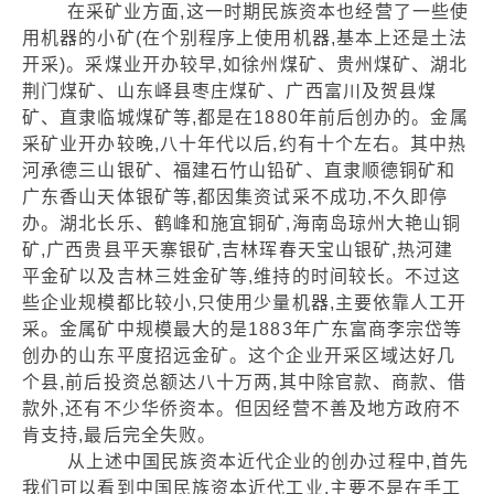
在采矿业方面,这一时期民族资本也经营了一些使
用机器的小矿(在个别程序上使用机器,基本上还是土法
开采)。采煤业开办较早,如徐州煤矿、贵州煤矿、湖北
荆门煤矿、山东峄县枣庄煤矿、广西富川及贺县煤
矿、直隶临城煤矿等,都是在1880年前后创办的。金属
采矿业开办较晚,八十年代以后,约有十个左右。其中热
河承德三山银矿、福建石竹山铅矿、直隶顺德铜矿和
广东香山天体银矿等,都因集资试采不成功,不久即停
办。湖北长乐、鹤峰和施宜铜矿,海南岛琼州大艳山铜
矿,广西贵县平天寨银矿,吉林珲春天宝山银矿,热河建
平金矿以及吉林三姓金矿等,维持的时间较长。不过这
些企业规模都比较小,只使用少量机器,主要依靠人工开
采。金属矿中规模最大的是1883年广东富商李宗岱等
创办的山东平度招远金矿。这个企业开采区域达好几
个县,前后投资总额达八十万两,其中除官款、商款、借
款外,还有不少华侨资本。但因经营不善及地方政府不
肯支持,最后完全失败。
从上述中国民族资本近代企业的创办过程中,首先
我们可以看到中国民族资本近代工业,主要不是在手工