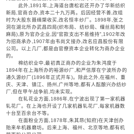
此外,1891年,上海道台唐松岩还开办了华新纺织
新局,官商合办,资本二十九万两。后因经营不善,改组
时为大股东聂缉槼收买,改名恒丰纱厂。1898年,张之
洞在湖北所办武昌四局(织布局、纺纱局、缫丝局和制
麻局),原为官办企业,因“官款支出不易维持”,1902年改
为招商承办,1907年由韦尚文接办,改名应昌股份有限
公司。以上几厂,都是由官僚资本企业转化为商办企业
的。
棉纺织业中,最初真正商办的企业为朱鸿度于
1894年在上海所办的裕源纱厂,和严信厚在宁波所办的
通久源纱厂(1896年正式开车)。除此之外,在福州、重
庆、天津、镇江、扬州,广州等地,都有人酝酿兴办纺纱
厂,但在甲午战争前,均未实现。
在轧花业方面,1886年,在宁波出现了第一家机器
轧花厂。在上海也开设了几家机器轧花厂,每家机器数
十台至百余台不等。
在面粉业方面,1878年,朱其昂(知府)在天津创办
贻来牟机器磨坊。后来上海、福州、北京等地,都有机