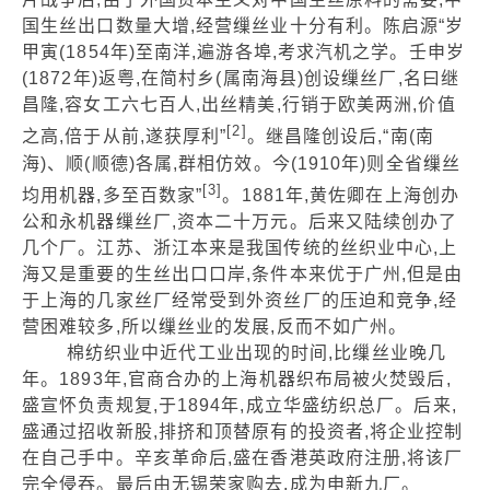
国生丝出口数量大增,经营缫丝业十分有利。陈启源“岁
甲寅(1854年)至南洋,遍游各埠,考求汽机之学。壬申岁
(1872年)返粤,在简村乡(属南海县)创设缫丝厂,名曰继
昌隆,容女工六七百人,出丝精美,行销于欧美两洲,价值
[2]
之高,倍于从前,遂获厚利”
。继昌隆创设后,“南(南
海)、顺(顺德)各属,群相仿效。今(1910年)则全省缫丝
[3]
均用机器,多至百数家”
。1881年,黄佐卿在上海创办
公和永机器缫丝厂,资本二十万元。后来又陆续创办了
几个厂。江苏、浙江本来是我国传统的丝织业中心,上
海又是重要的生丝出口口岸,条件本来优于广州,但是由
于上海的几家丝厂经常受到外资丝厂的压迫和竞争,经
营困难较多,所以缫丝业的发展,反而不如广州。
棉纺织业中近代工业出现的时间,比缫丝业晚几
年。1893年,官商合办的上海机器织布局被火焚毁后,
盛宣怀负责规复,于1894年,成立华盛纺织总厂。后来,
盛通过招收新股,排挤和顶替原有的投资者,将企业控制
在自己手中。辛亥革命后,盛在香港英政府注册,将该厂
完全侵吞。最后由无锡荣家购去,成为申新九厂。