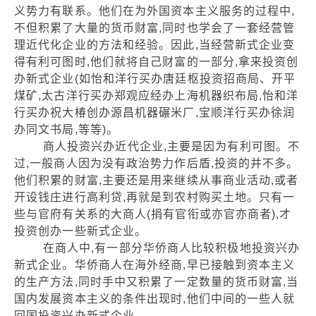
义势力有联系。他们在为外国资本主义服务的过程中,
不但积累了大量的货币财富,同时也学会了一套经营管
理近代化企业的方法和经验。因此,当经营新式企业变
得有利可图时,他们就将自己财富的一部分,拿来投资创
办新式企业(如怡和洋行买办唐廷枢投资招商局、开平
煤矿,太古洋行买办郑观应经办上海机器织布局,怡和洋
行买办祝大椿创办源昌机器碾米厂,宝顺洋行买办徐润
办同文书局,等等)。
商人投资兴办近代企业,主要是因为有利可图。不
过,一般商人因为没有政治势力作后盾,投资的并不多。
他们积累的财富,主要还是用来继续从事商业活动,或者
开设钱庄进行高利贷,再就是到农村购买土地。只有一
些与官府有关系的大商人(捐有官衔或亦官亦商者),才
投资创办一些新式企业。
在商人中,有一部分华侨商人比较积极地投资兴办
新式企业。华侨商人在海外经商,早已接触到资本主义
的生产方法,同时手中又积累了一定数量的货币财富,当
国内发展资本主义的条件出现时,他们中间的一些人就
回国投资兴办新式企业。