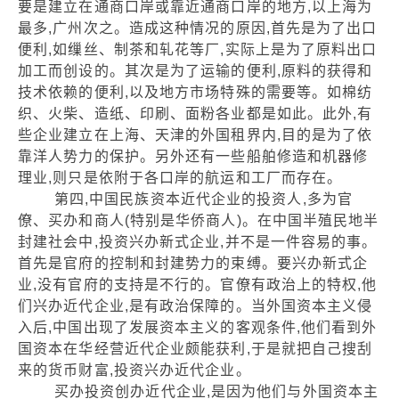
要是建立在通商口岸或靠近通商口岸的地方,以上海为
最多,广州次之。造成这种情况的原因,首先是为了出口
便利,如缫丝、制茶和轧花等厂,实际上是为了原料出口
加工而创设的。其次是为了运输的便利,原料的获得和
技术依赖的便利,以及地方市场特殊的需要等。如棉纺
织、火柴、造纸、印刷、面粉各业都是如此。此外,有
些企业建立在上海、天津的外国租界内,目的是为了依
靠洋人势力的保护。另外还有一些船舶修造和机器修
理业,则只是依附于各口岸的航运和工厂而存在。
第四,中国民族资本近代企业的投资人,多为官
僚、买办和商人(特别是华侨商人)。在中国半殖民地半
封建社会中,投资兴办新式企业,并不是一件容易的事。
首先是官府的控制和封建势力的束缚。要兴办新式企
业,没有官府的支持是不行的。官僚有政治上的特权,他
们兴办近代企业,是有政治保障的。当外国资本主义侵
入后,中国出现了发展资本主义的客观条件,他们看到外
国资本在华经营近代企业颇能获利,于是就把自己搜刮
来的货币财富,投资兴办近代企业。
买办投资创办近代企业,是因为他们与外国资本主