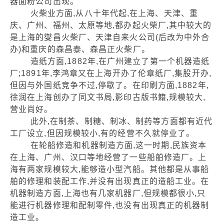
器面粉公司出现。
火柴业方面,从八十年代起,在上海、天津、重
庆、广州、福州、太原等地,都办起火柴厂,其中较大的
是上海的燮昌火柴厂、天津自来火公司(后改为中外合
办)和重庆的森昌泰、森昌正火柴厂。
造纸方面,1882年,在广州建立了第一个机器造纸
厂;1891年,李鸿章又在上海开办了伦章纸厂,集股开办,
但因与外国纸竞争不过,停歇了。在印刷方面,1882年,
徐润在上海创办了同文书局,影印古版书籍,规模较大,
营业尚好。
此外,在制茶、制糖、制冰、制药等方面都有近代
工厂设立,但因规模较小,有的经营不久就停业了。
在轮船修造和机器制造方面,这一时期,民族资本
在上海、广州、汉口等地经营了一些船舶修造厂。上
海有两家规模较大,能够造小型汽船。其他都是从事船
舶的修理和装配工作,并没有出现真正的造船工业。在
机器制造方面,上海也有几家机器厂,但规模都很小,只
能进行机器修理和配制零件,也没有出现真正的机器制
造工业。