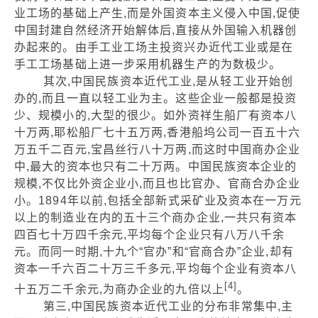
业工场的基础上产生,而是外国资本主义侵入中国,促使
中国封建自然经济开始解体后,直接从外国输入机器创
办起来的。由手工业工场主投资兴办近代工业或是在
手工工场基础上进一步采用机器生产的为数极少。
其次,中国民族资本近代工业,是从轻工业开始创
办的,而且一直以轻工业为主。这些企业一般都是投资
少、规模小的,大型的很少。如外资祥生船厂有资本八
十万两,耶松船厂七十五万两,香港船坞公司一百五十六
万五千二百元,宝昌丝行八十万两,而这时中国商办企业
中,最大的资本也只有二十万两。中国民族资本企业的
规模,不仅比外资企业小,而且也比官办、官商合办企业
小。1894年以前,包括全部新式采矿业及资本在一万元
以上的制造业在内的五十三个商办企业,一共只有资本
四百七十万四千余元,平均每个企业只有八万八千余
元。而同一时期,十九个“官办”和“官商合办”企业,却有
资本一千六百二十万三千多元,平均每个企业有资本八
[4]
十五万二千余元,为商办企业的九倍以上
。
第三,中国民族资本近代工业的分布非常集中,主