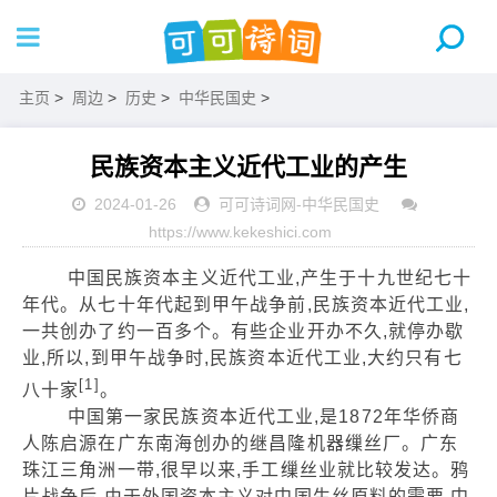
主页
>
周边
>
历史
>
中华民国史
>
民族资本主义近代工业的产生
2024-01-26
可可诗词网
-
中华民国史
https://www.kekeshici.com
中国民族资本主义近代工业,产生于十九世纪七十
年代。从七十年代起到甲午战争前,民族资本近代工业,
一共创办了约一百多个。有些企业开办不久,就停办歇
业,所以,到甲午战争时,民族资本近代工业,大约只有七
[1]
八十家
。
中国第一家民族资本近代工业,是1872年华侨商
人陈启源在广东南海创办的继昌隆机器缫丝厂。广东
珠江三角洲一带,很早以来,手工缫丝业就比较发达。鸦
片战争后,由于外国资本主义对中国生丝原料的需要,中