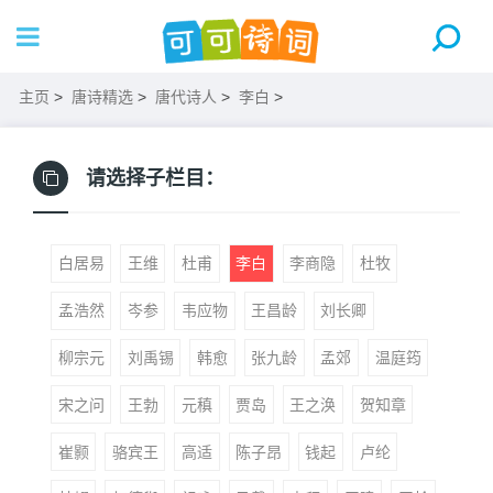
主页
>
唐诗精选
>
唐代诗人
>
李白
>
请选择子栏目：
白居易
王维
杜甫
李白
李商隐
杜牧
孟浩然
岑参
韦应物
王昌龄
刘长卿
柳宗元
刘禹锡
韩愈
张九龄
孟郊
温庭筠
宋之问
王勃
元稹
贾岛
王之涣
贺知章
崔颢
骆宾王
高适
陈子昂
钱起
卢纶