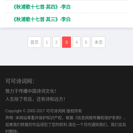
《秋浦歌十七首·其四》
·
李白
《秋浦歌十七首·其三》
·
李白
首页
1
2
3
4
5
末页
可可诗词网：
致力于传播中国诗词文化！
人生除了苟且，还有诗和远方！
Copyright © 2002-2017 可可诗词网 版权所有
声明 :本网站尊重并保护知识产权，根据《信息网络传播权保护条例》，
如果我们转载的作品侵犯了您的权利,请在一个月内通知我们，我们会及
时删除。