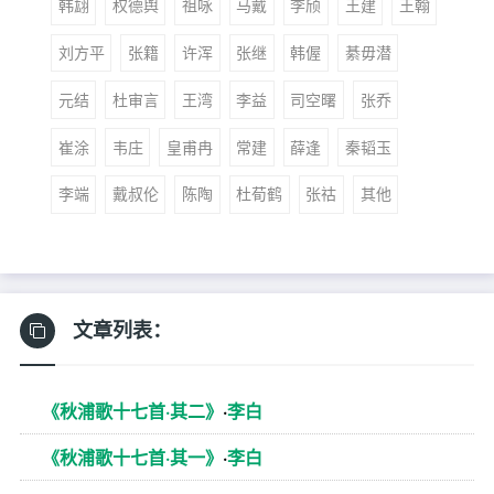
韩翃
权德舆
祖咏
马戴
李颀
王建
王翰
刘方平
张籍
许浑
张继
韩偓
綦毋潜
元结
杜审言
王湾
李益
司空曙
张乔
崔涂
韦庄
皇甫冉
常建
薛逢
秦韬玉
李端
戴叔伦
陈陶
杜荀鹤
张祜
其他
文章列表：
《秋浦歌十七首·其二》
·
李白
《秋浦歌十七首·其一》
·
李白