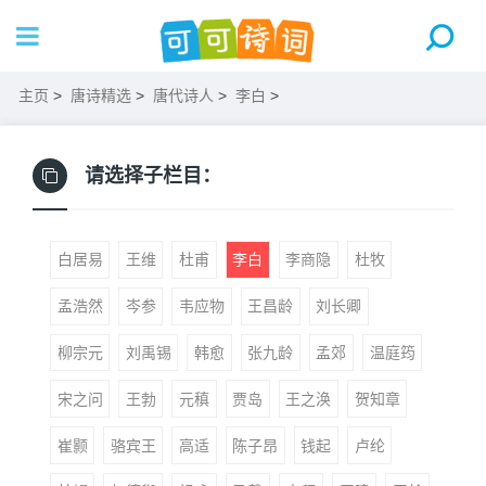
主页
>
唐诗精选
>
唐代诗人
>
李白
>
请选择子栏目：
白居易
王维
杜甫
李白
李商隐
杜牧
孟浩然
岑参
韦应物
王昌龄
刘长卿
柳宗元
刘禹锡
韩愈
张九龄
孟郊
温庭筠
宋之问
王勃
元稹
贾岛
王之涣
贺知章
崔颢
骆宾王
高适
陈子昂
钱起
卢纶