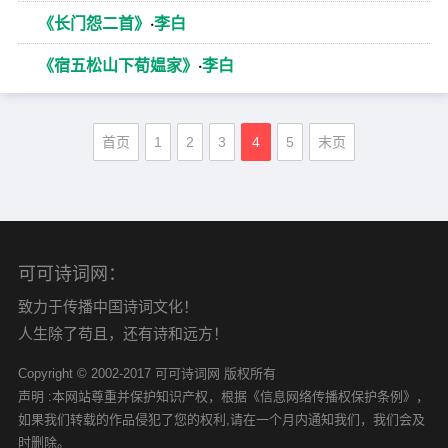
《长门怨二首》
·
李白
《宿五松山下荀媪家》
·
李白
首页
1
2
3
4
5
末页
可可诗词网：
致力于传播中国诗词文化！
人生除了苟且，还有诗和远方！
Copyright © 2002-2017 可可诗词网 版权所有
声明 :本网站尊重并保护知识产权，根据《信息网络传播权保护条例》，
如果我们转载的作品侵犯了您的权利,请在一个月内通知我们，我们会及
时删除。